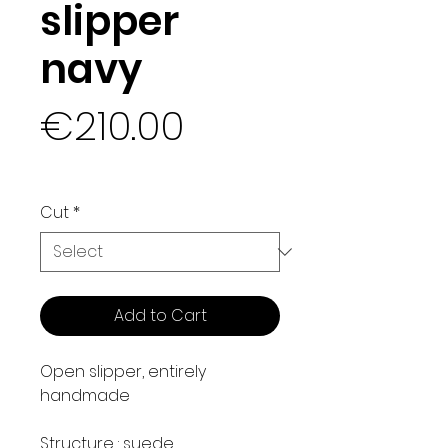
slipper
navy
Price
€210.00
VAT Included
Cut
*
Add to Cart
Open slipper, entirely
handmade
Structure : suede